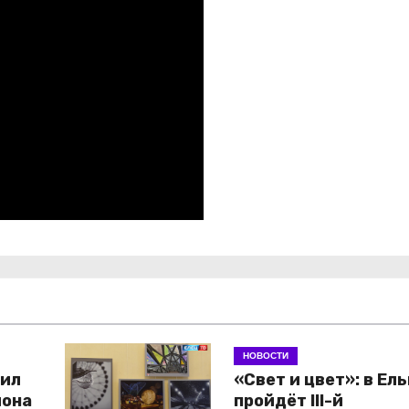
НОВОСТИ
дил
«Свет и цвет»: в Ел
иона
пройдёт III-й