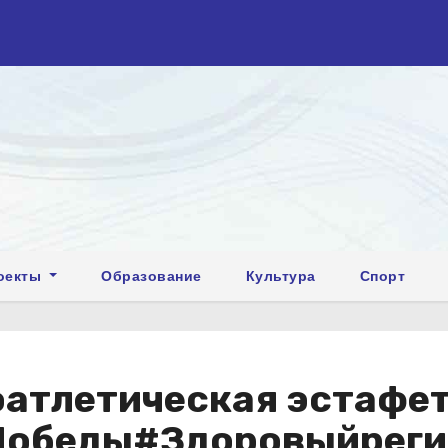
оекты
Образование
Культура
Спорт
оатлетическая эстафет
 Победы#Здоровыйрег