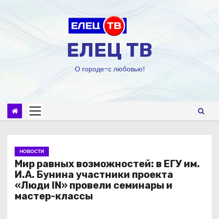
П
е
р
е
ЕЛЕЦ ТВ
й
т
О городе-с любовью!
и
к
с
о
д
е
р
НОВОСТИ
ж
Мир равных возможностей: в ЕГУ им.
и
И.А. Бунина участники проекта
м
«Люди IN» провели семинары и
о
мастер-классы
м
у